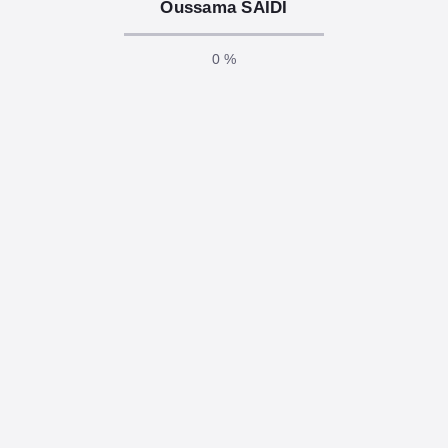
Oussama SAIDI
0 %
avril 4, 2025
/
.Net Core, Api, Asp .Net, c#, Design, ef core,
entity framework core, entity-framework-core, SOLID
.Net 8 Domain Driven Design l’Architecture Propre
et simple
Introduction Dans le développement d’applications .NET
Core robustes et maintenables, l’adoption d’une