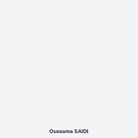
French
Tag: AzureAI
Oussama SAIDI
août 25, 2025
/
.Net Core, AI, C Sharp, c#, Design,