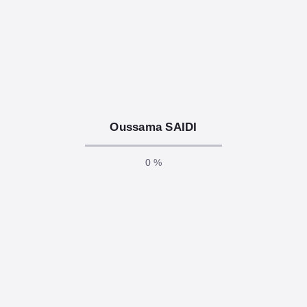
Oussama SAIDI
0 %
avril 7, 2025
/
.Net Core, Asp .Net, C Sharp, c#, ef core,
entity framework core, entity-framework-core, Log,
Logging, Serilog
Logging Centralisé avec OpenTelemetry dans
.NET Core
Diagramme officiel OpenTelemetry montrant le flux de
données. Source originale. Introduction Dans le monde du